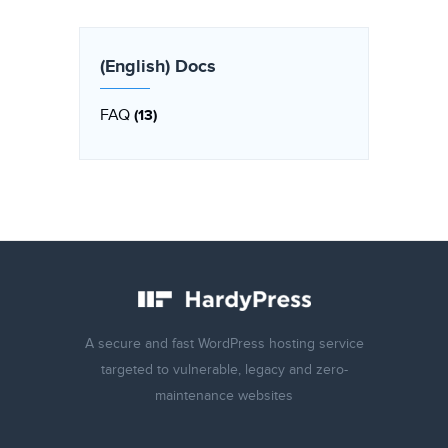
(English) Docs
FAQ
(13)
A secure and fast WordPress hosting service
targeted to vulnerable, legacy and zero-
maintenance websites